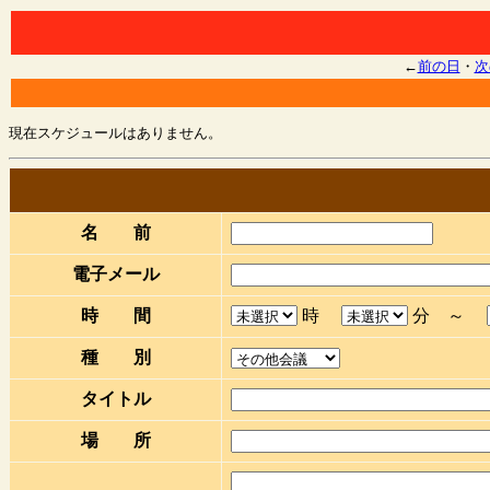
←
前の日
・
次
現在スケジュールはありません。
名 前
電子メール
時 間
時
分 ～
種 別
タイトル
場 所