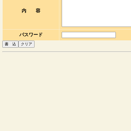
内 容
パスワード