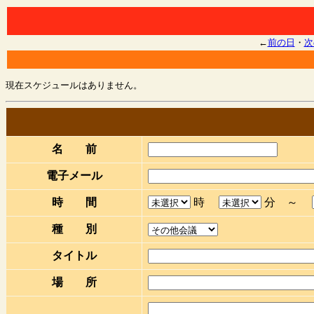
←
前の日
・
次
現在スケジュールはありません。
名 前
電子メール
時 間
時
分 ～
種 別
タイトル
場 所