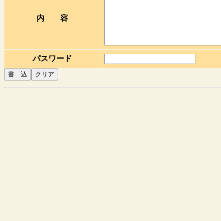
内 容
パスワード