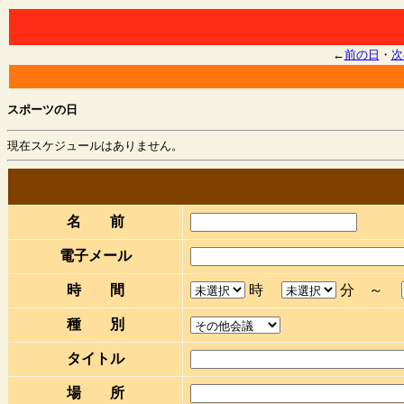
←
前の日
・
次
スポーツの日
現在スケジュールはありません。
名 前
電子メール
時 間
時
分 ～
種 別
タイトル
場 所