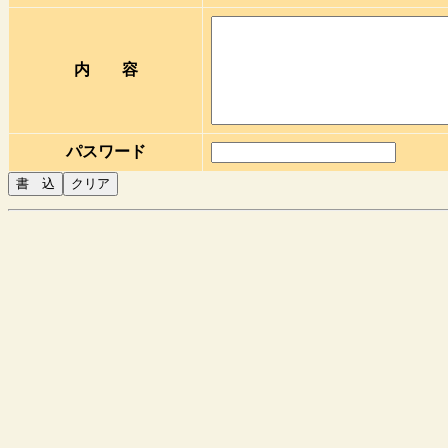
内 容
パスワード