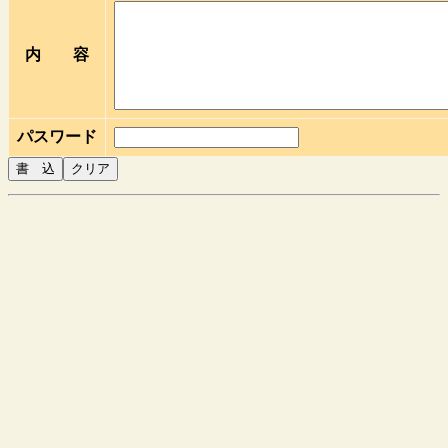
内 容
パスワード