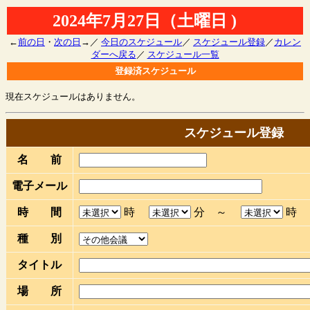
2024年7月27日（土曜日 )
←
前の日
・
次の日
→／
今日のスケジュール
／
スケジュール登録
／
カレン
ダーへ戻る
／
スケジュール一覧
登録済スケジュール
現在スケジュールはありません。
スケジュール登録
名 前
電子メール
時 間
時
分 ～
種 別
タイトル
場 所