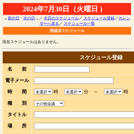
2024年7月30日（火曜日 )
←
前の日
・
次の日
→／
今日のスケジュール
／
スケジュール登録
／
カレン
ダーへ戻る
／
スケジュール一覧
登録済スケジュール
現在スケジュールはありません。
スケジュール登録
名 前
電子メール
時 間
時
分 ～
種 別
タイトル
場 所