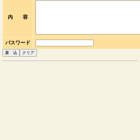
内 容
パスワード