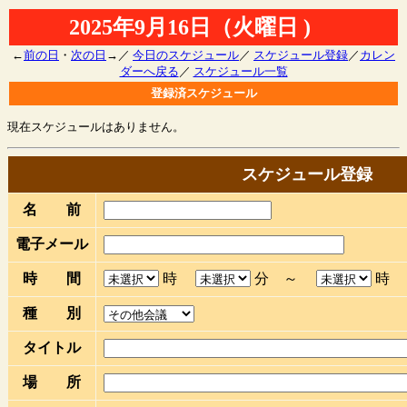
2025年9月16日（火曜日 )
←
前の日
・
次の日
→／
今日のスケジュール
／
スケジュール登録
／
カレン
ダーへ戻る
／
スケジュール一覧
登録済スケジュール
現在スケジュールはありません。
スケジュール登録
名 前
電子メール
時 間
時
分 ～
種 別
タイトル
場 所