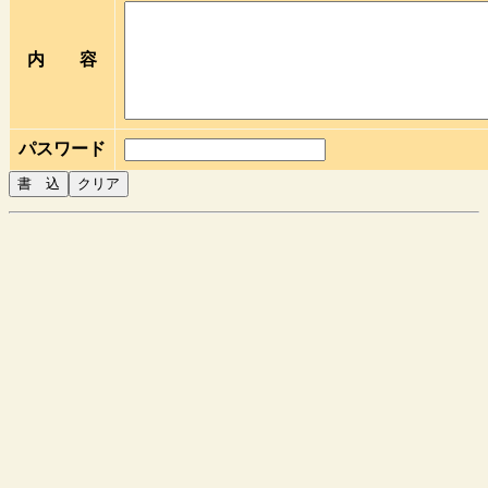
内 容
パスワード