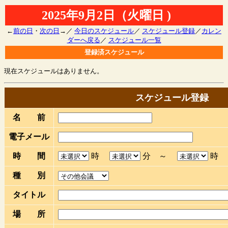
2025年9月2日（火曜日 )
←
前の日
・
次の日
→／
今日のスケジュール
／
スケジュール登録
／
カレン
ダーへ戻る
／
スケジュール一覧
登録済スケジュール
現在スケジュールはありません。
スケジュール登録
名 前
電子メール
時 間
時
分 ～
種 別
タイトル
場 所