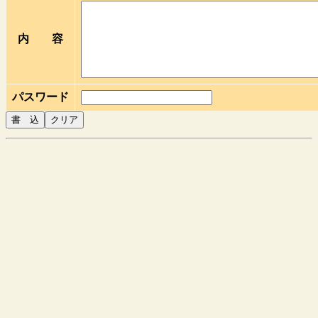
内 容
パスワード