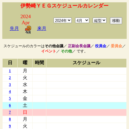
伊勢崎ＹＥＧスケジュールカレンダー
2024
Apr
先月
来月
スケジュールのカラーは
その他会議
／
正副会長会議
／
役員会
／
委員会
／
イベント
／
その他
／ です。
日
曜
時間
スケジュール
月
1
火
2
水
3
木
4
金
5
土
6
日
7
月
8
火
9