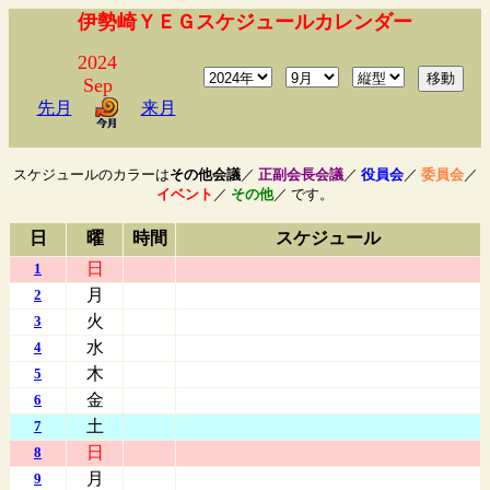
伊勢崎ＹＥＧスケジュールカレンダー
2024
Sep
先月
来月
スケジュールのカラーは
その他会議
／
正副会長会議
／
役員会
／
委員会
／
イベント
／
その他
／ です。
日
曜
時間
スケジュール
日
1
月
2
火
3
水
4
木
5
金
6
土
7
日
8
月
9