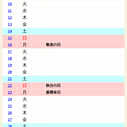
火
10
水
11
木
12
金
13
土
14
日
15
月
16
敬老の日
火
17
水
18
木
19
金
20
土
21
日
22
秋分の日
月
23
振替休日
火
24
水
25
木
26
金
27
土
28