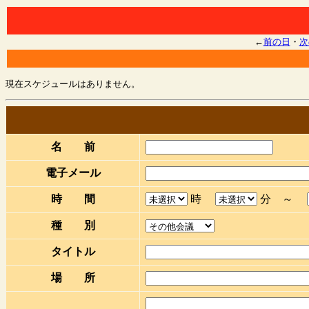
←
前の日
・
次
現在スケジュールはありません。
名 前
電子メール
時 間
時
分 ～
種 別
タイトル
場 所