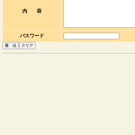
内 容
パスワード