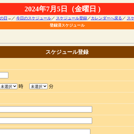
2024年7月5日（金曜日 )
の日
→／
今日のスケジュール
／
スケジュール登録
／
カレンダーへ戻る
／
ス
登録済スケジュール
スケジュール登録
時
分