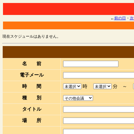
←
前の日
・
次
現在スケジュールはありません。
名 前
電子メール
時 間
時
分 ～
種 別
タイトル
場 所