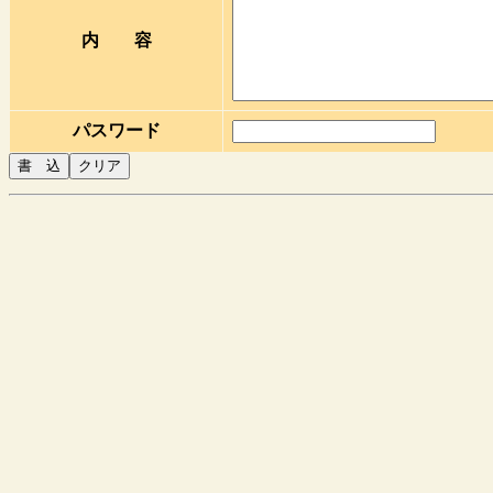
内 容
パスワード