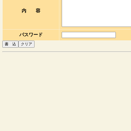
内 容
パスワード