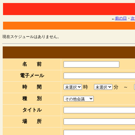
←
前の日
・
次
現在スケジュールはありません。
名 前
電子メール
時 間
時
分 ～
種 別
タイトル
場 所