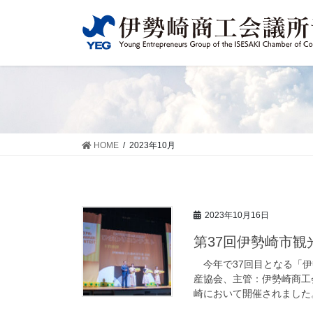
コ
ナ
ン
ビ
テ
ゲ
ン
ー
ツ
シ
に
ョ
移
ン
動
に
移
HOME
2023年10月
動
2023年10月16日
第37回伊勢崎市
今年で37回目となる「伊
産協会、主管：伊勢崎商工
崎において開催されました