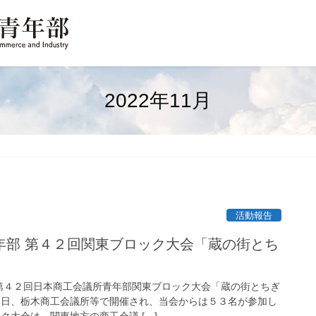
2022年11月
活動報告
年部 第４２回関東ブロック大会「蔵の街とち
４２回日本商工会議所青年部関東ブロック大会「蔵の街とちぎ
５日、栃木商工会議所等で開催され、当会からは５３名が参加し
大会は、関東地方の商工会議 […]