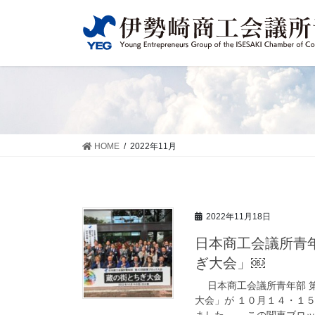
コ
ナ
ン
ビ
テ
ゲ
ン
ー
ツ
シ
に
ョ
移
ン
動
に
移
HOME
2022年11月
動
2022年11月18日
日本商工会議所青
ぎ大会」￼
日本商工会議所青年部 第
大会」が １０月１４・１
ました。 この関東ブロック