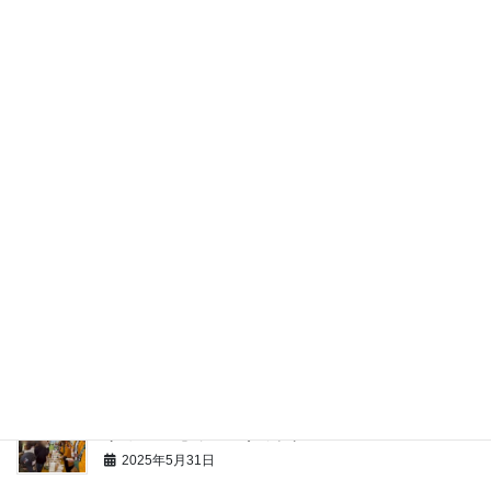
営
2025年7月25日
群馬の魅力を再発見！！郷土愛はぐくむ研修事業
2025年7月18日
3YEG交流事業『一体感』で交流〜体の健康と性格診
断〜
2025年6月23日
商工会議所の可能性～商工会議所の活用術と全国大会
誘致の舞台裏～
2025年6月6日
JR東日本様との連携事業としてJR様主催の「ソース×
リョーモー」ソースサミット
2025年5月31日